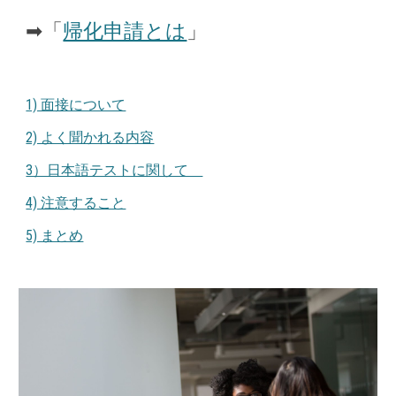
➡「
帰化申請とは
」
1) 面接について
2) よく聞かれる内容
3）日本語テストに関して
4) 注意すること
5) まとめ