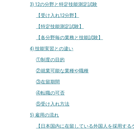
3) 12の分野と特定技能測定試験
【受け入れ12分野】
【特定技能測定試験】
【各分野毎の業務と技能試験】
4) 技能実習との違い
①制度の目的
②就業可能な業種や職種
③在留期間
④転職の可否
⑤受け入れ方法
5) 雇用の流れ
【日本国内に在留している外国人を採用する