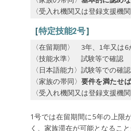
〈受入れ機関又は登録支援機
［
特定技能2号
］
〈在留期間〉 3年、1年又は
〈技能水準〉 試験等で確認
〈日本語能力〉試験等での確認
〈家族の帯同〉
要件を満たせば
〈受入れ機関又は登録支援機
1号では在留期間に5年の上限
く、家族滞在が可能となること