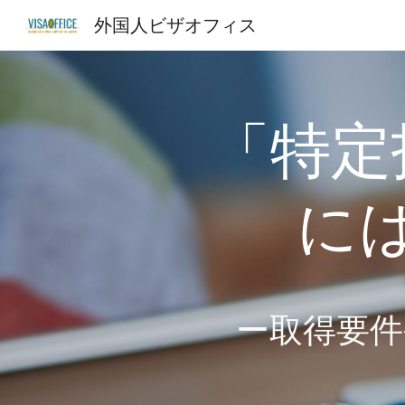
外国人ビザオフィス
Sk
「特定
に
ー
取得要件