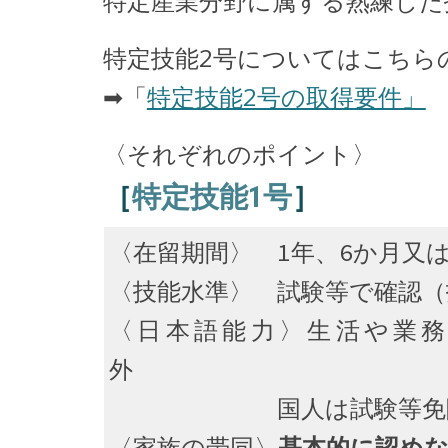
特定産業分野に属する熟練した
特定技能2号についてはこちら
➡「
特定技能2号の取得要件」
〈それぞれのポイント〉
［
特定技能1号
］
〈在留期間〉 1年、6か月又
〈技能水準〉 試験等で確認（
〈日本語能力〉生活や業務
外
国人は試験等免
〈家族の帯同〉
基本的に認め