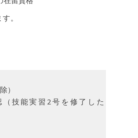
の在留資格
ます。
免除）
認（技能実習2号を修了した